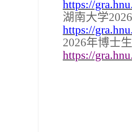
https://gra.hn
湖南大学
202
https://gra.hn
2026
年博士
https://gra.hn