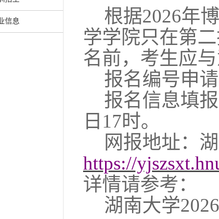
根据
202
6
年
业信息
学学院只
在第二
名前，考生应与
报名编号申请
报名信息填报
日
17
时。
网报地址
：
湖
https://yjszsxt.h
详情请参考：
湖南大学
202