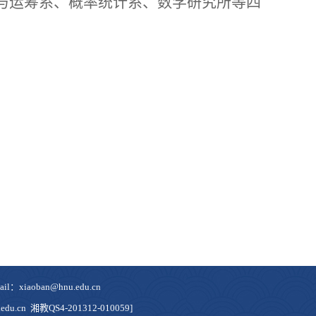
与运筹系、概率统计系、数学研究所等四
oban@hnu.edu.cn
du.cn 湘教QS4-201312-010059]