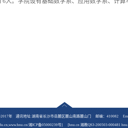
才6人。学院设有基础数学系、应用数学系、计算
17年 通讯地址:湖南省长沙市岳麓区麓山南路麓山门 邮编：410082 Email：xia
n,www.hnu.cn/湘ICP备05000239号] [hnu.cn 湘教QS3-200503-000481 hnu.e